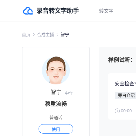
录音转文字助手
转文字
录音转文字
首页
合成主播
智宁
视频转文字
图片转文字
样例试听：
翻译
安全检查
智宁
中年
旁白介绍
稳重流畅
00:00
普通话
使用