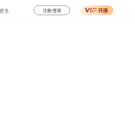
注册/登录
更多
助中心
会员权益
用教程
专业识别场景
载客户端
超高精度转换
多种导出格式
真人发音会员
升级会员