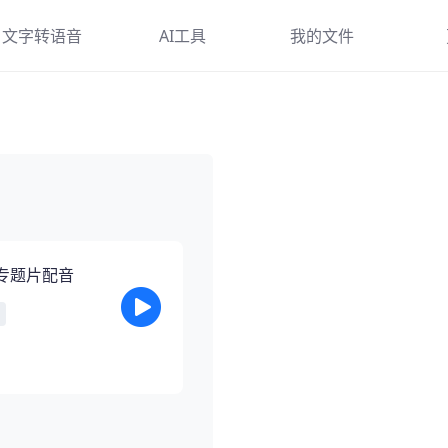
文字转语音
AI工具
我的文件
在线合成
AI写作
帮
合成主播
AI对话
使
配音样例
AI指令合集
下
专题片配音