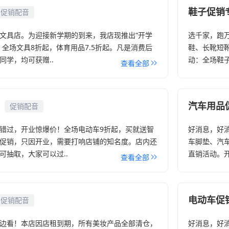
鞋子促销
促销配音
文具店。为迎接新学期的到来，我店现推出“开学
选千家，跑
：全场文具8折起，体育用品7.5折起。凡是消费后
鞋、长靴短
同学，均可获赠..
动：全场鞋子
查看全部
汽车用品
促销配音
错过，开业惊爆价！全场电动车9折起，买就送智
好消息，好
促销，只因开业，需要打响店铺的知名度。店内还
车脚垫、汽
可抽取，大家可以过..
直销活动。开
查看全部
电动车促
促销配音
边看！本店因店租到期，所有美妆产品全部清仓，
好消息，好