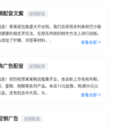
销配音文案
促销配音
消息！某某纸包鱼盛大开业啦，我们店采用龙利鱼和巴沙鱼
用健康的焗式烹饪法，在原先传统的制作方法上进行创新。
添加了柠檬、洋葱等材料，..
查看全部
典广告配音
促销配音
消息！热烈祝贺某某鞋店隆重开业，本店新上市有帆布鞋，
、童鞋、拖鞋等系列产品。本店15元起售，购满50元以
品，还有机会中大奖。大..
查看全部
促销广告
促销配音