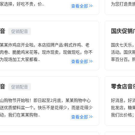
家选择，好吃不贵，价..
为您打造贵族
查看全部
音
国庆促销
促销配音
某某炸鸡店开业啦。本店招牌产品:韩式炸鸡、老
国庆七天乐
肉卷、脆脆鸡米花等。现炸现卖，现做现吃，你不
活动。国庆
为现场加工大家都看..
率百分百。购
查看全部
音
零食店音
促销配音
山购物节开始啦！即日起至2月底，某某购物中心
好消息，好
送优质塑料盆一个。快乐不是花得少，而是花得少
批发店，糖
动，我们在某某购物..
我们比价格；
查看全部