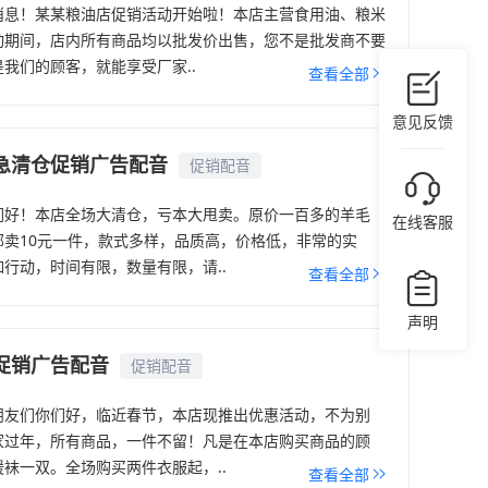
消息！某某粮油店促销活动开始啦！本店主营食用油、粮米
动期间，店内所有商品均以批发价出售，您不是批发商不要
我们的顾客，就能享受厂家..
查看全部
意见反馈
急清仓促销广告配音
促销配音
们好！本店全场大清仓，亏本大甩卖。原价一百多的羊毛
在线客服
部卖10元一件，款式多样，品质高，价格低，非常的实
行动，时间有限，数量有限，请..
查看全部
声明
促销广告配音
促销配音
朋友们你们好，临近春节，本店现推出优惠活动，不为别
家过年，所有商品，一件不留！凡是在本店购买商品的顾
袜一双。全场购买两件衣服起，..
查看全部