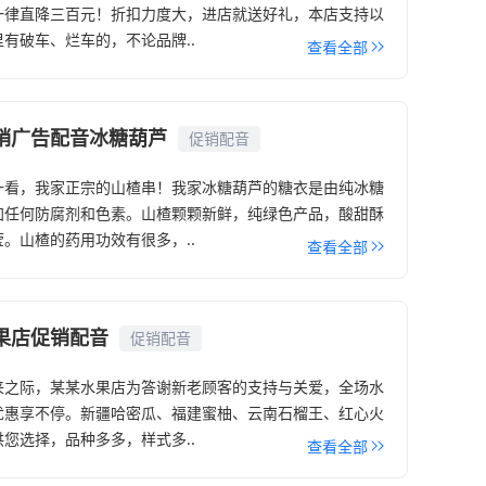
一律直降三百元！折扣力度大，进店就送好礼，本店支持以
有破车、烂车的，不论品牌..
查看全部
销广告配音冰糖葫芦
促销配音
一看，我家正宗的山楂串！我家冰糖葫芦的糖衣是由纯冰糖
加任何防腐剂和色素。山楂颗颗新鲜，纯绿色产品，酸甜酥
。山楂的药用功效有很多，..
查看全部
果店促销配音
促销配音
来之际，某某水果店为答谢新老顾客的支持与关爱，全场水
优惠享不停。新疆哈密瓜、福建蜜柚、云南石榴王、红心火
您选择，品种多多，样式多..
查看全部