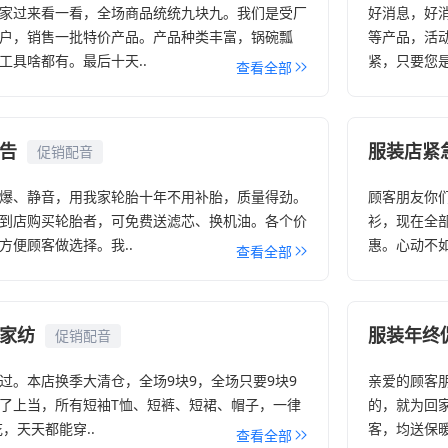
家过来看一看，全场商品统统九块九。我们是受厂
好消息，好
户，销售一批特价产品。产品种类丰富，锅碗瓢
等产品，活
工具啥都有。最后十天..
紧，只要您是
查看全部
告
服装店紧
促销配音
爆、静音，用我家轮胎十年不用补胎，质量得劲。
顾客朋友你
到店购买轮胎者，可免费送滤芯、换机油。各个价
衫，现在全
方便顾客做选择。我..
惠。心动不如
查看全部
家纺
服装年终
促销配音
过。本店换季大清仓，全场9块9，全场只要9块9
亲爱的顾客
了上当，所有短袖T恤、短裤、短裙、帽子，一律
的，就为回
花，天天都能穿..
客，均送保暖
查看全部