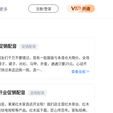
注册/登录
更多
助中心
会员权益
用教程
专业识别场景
载客户端
超高精度转换
元促销配音
促销配音
多种导出格式
朋友们千万不要错过，现有一批服装亏本清仓大降价，全场
真人发音会员
裤子、裙子、衬衫、马甲、外套，通通只要25元。心动不
快过来这边挑一挑，选一..
升级会员
查看全部
开业促销配音
促销配音
消息，某某红木家具店开业啦！我们店主营红木茶台、红木
莲纹电视柜等产品。红木延千载，匠心传百年。家私经典，