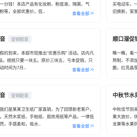
一分钱！本店产品有化妆刷、粉底液、隔离、气
买电动车，
粉等，全部优惠价，低..
旧换新，家里
查看全部
音
顺口溜促
促销配音
假的到来，本超市现推出“优惠乐购” 活动。店内凡
瞧一瞧，看
产品，统统只要一块五。原价三块五，亏本促销，只
熬制，不添
时间为7月..
脆，红亮晶莹
查看全部
音
中秋节水
促销配音
我们是某某卫生纸厂家直销，为了回馈新老客户，
中秋佳节到
。天然木浆纸、手帕纸、厨房用纸等产品，一律低
果大放价，
然，手感柔和，吸水..
龙果等水果供
查看全部