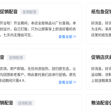
促销配音
纸包鱼促
促销配音
开业啦！开业期间，本店全部商品以厂价直销。本
好消息，好
创设计，自己打版，只为让顾客穿上舒适好看的衣
为主料，采
，七天内无理由可在..
店里的纸包鱼
查看全部
音
促销店庆
促销配音
农场，即产即销，无任何添加剂，回归原生态，让
好消息，好
为回馈新老客户，特此委托我们店进行促销。原先
运动鞋、凉鞋
动期间只需4.9..
上就送精美奖
查看全部
销配音
粮油配音
促销配音