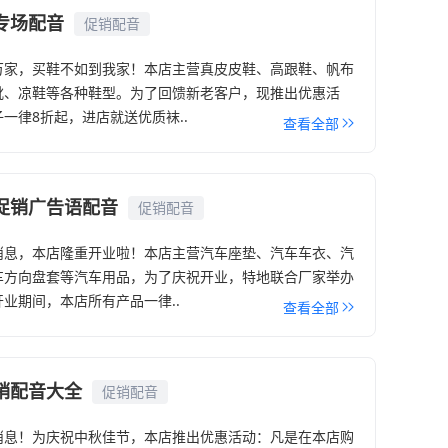
专场配音
促销配音
万家，买鞋不如到我家！本店主营真皮皮鞋、高跟鞋、帆布
靴、凉鞋等各种鞋型。为了回馈新老客户，现推出优惠活
一律8折起，进店就送优质袜..
查看全部
促销广告语配音
促销配音
消息，本店隆重开业啦！本店主营汽车座垫、汽车车衣、汽
车方向盘套等汽车用品，为了庆祝开业，特地联合厂家举办
业期间，本店所有产品一律..
查看全部
销配音大全
促销配音
消息！为庆祝中秋佳节，本店推出优惠活动：凡是在本店购