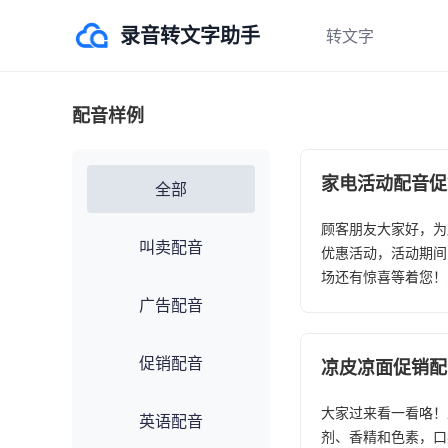
录音转文字助手
转文字
录音转文字
配音样例
视频转文字
图片转文字
家电活动配音促
全部
翻译
顾客朋友大家好，为
叫卖配音
优惠活动，活动期间
场还有惊喜等着您！
广告配音
促销配音
凉皮凉面促销配
大家过来看一看咯！
英语配音
剂、香精和色素，口