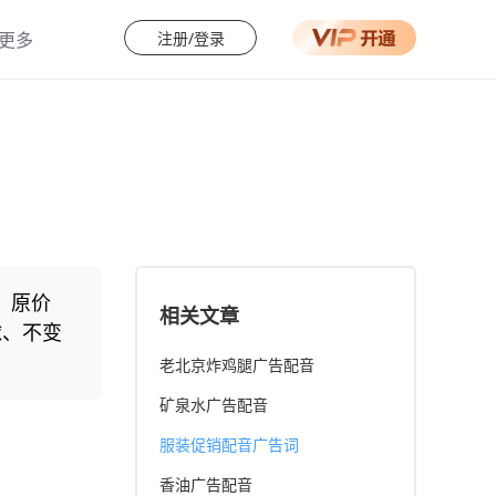
注册/登录
更多
助中心
会员权益
用教程
专业识别场景
载客户端
超高精度转换
多种导出格式
真人发音会员
；原价
升级会员
相关文章
球、不变
老北京炸鸡腿广告配音
矿泉水广告配音
服装促销配音广告词
香油广告配音