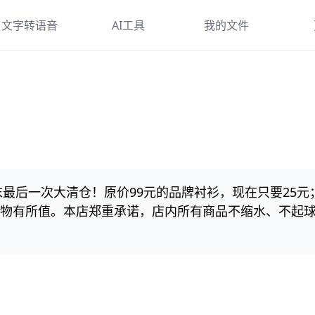
文字转语音
AI工具
我的文件
在线合成
AI写作
帮
合成主播
AI对话
使
配音样例
AI指令合集
下
最后一次大清仓！原价99元的品牌衬衫，现在只要25元
正的物有所值。本店郑重承诺，店内所有商品不缩水、不起
！